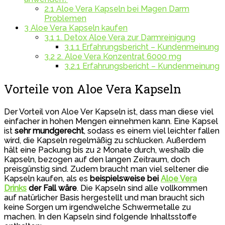
2.1
Aloe Vera Kapseln bei Magen Darm
Problemen
3
Aloe Vera Kapseln kaufen
3.1
1. Detox Aloe Vera zur Darmreinigung
3.1.1
Erfahrungsbericht – Kundenmeinung
3.2
2. Aloe Vera Konzentrat 6000 mg
3.2.1
Erfahrungsbericht – Kundenmeinung
Vorteile von Aloe Vera Kapseln
Der Vorteil von Aloe Ver Kapseln ist, dass man diese viel
einfacher in hohen Mengen einnehmen kann. Eine Kapsel
ist
sehr mundgerecht
, sodass es einem viel leichter fallen
wird, die Kapseln regelmäßig zu schlucken. Außerdem
hält eine Packung bis zu 2 Monate durch, weshalb die
Kapseln, bezogen auf den langen Zeitraum, doch
preisgünstig sind. Zudem braucht man viel seltener die
Kapseln kaufen, als es
beispielsweise bei
Aloe Vera
Drinks
der Fall wäre
. Die Kapseln sind alle vollkommen
auf natürlicher Basis hergestellt und man braucht sich
keine Sorgen um irgendwelche Schwermetalle zu
machen. In den Kapseln sind folgende Inhaltsstoffe